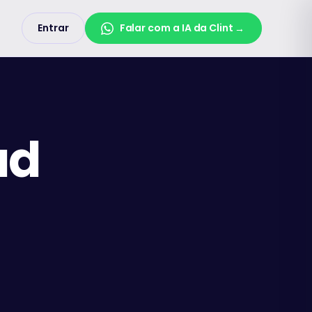
Entrar
Falar com a IA da Clint
→
ad