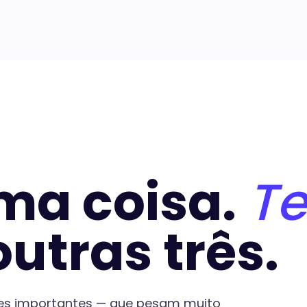
ma coisa.
T
utras três.
es importantes — que pesam muito