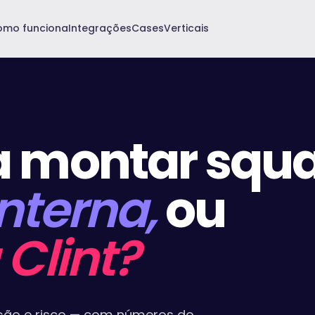
omo funciona
Integrações
Cases
Verticais
a montar squ
nterna,
ou
 Clint?
ção e risco — com números do