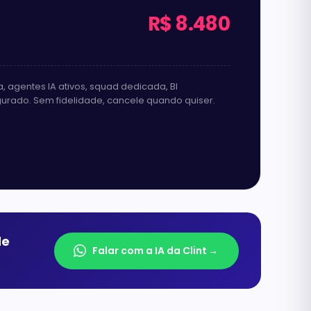
R$ 8.480
 agentes IA ativos, squad dedicada, BI
urado. Sem fidelidade, cancele quando quiser.
de
Falar com a IA da Clint
→