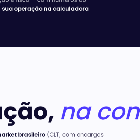
 sua operação na calculadora
ação,
na con
rket brasileiro
(CLT, com encargos