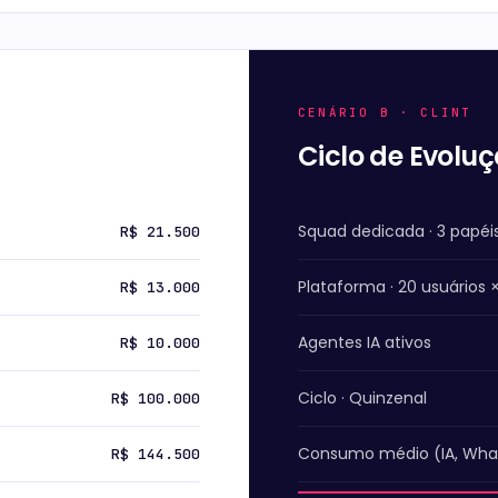
CENÁRIO B · CLINT
Ciclo de Evolu
Squad dedicada · 3 papéi
R$ 21.500
Plataforma ·
20
usuários ×
R$ 13.000
Agentes IA ativos
R$ 10.000
Ciclo ·
Quinzenal
R$ 100.000
Consumo médio (IA, What
R$ 144.500