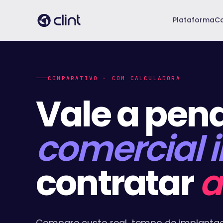
Plataforma
C
COMPARATIVO · COM CALCULADORA
Vale a pen
comercial i
contratar
a
Compare custo real, tempo de implanta