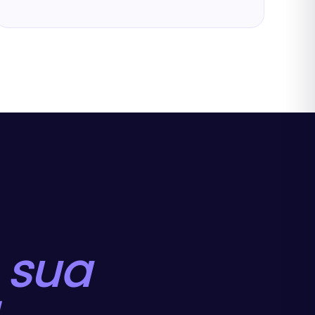
a
sua