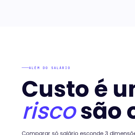
ALÉM DO SALÁRIO
Custo é u
risco
são o
Comparar só salário esconde 3 dimensõ