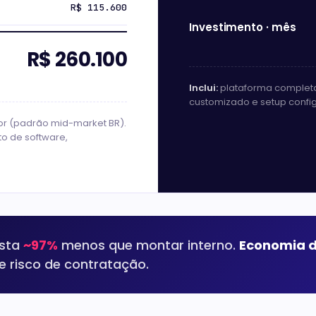
R$ 115.600
Investimento · mês
R$ 260.100
Inclui:
plataforma completa,
customizado e setup config
or (padrão mid-market BR).
to de software,
usta
~97%
menos que montar interno.
Economia 
e risco de contratação.