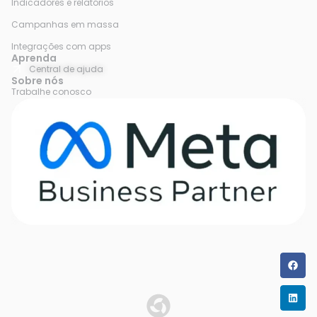
Indicadores e relatórios
Campanhas em massa
Integrações com apps
Aprenda
Central de ajuda
Sobre nós
Trabalhe conosco