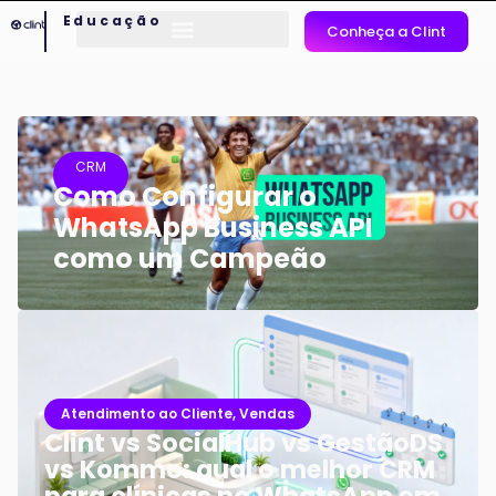
Educação
Conheça a Clint
CRM
Como Configurar o
WhatsApp Business API
como um Campeão
Atendimento ao Cliente
,
Vendas
Clint vs SocialHub vs GestãoDS
vs Kommo: qual o melhor CRM