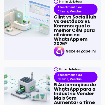
14
min de leitura
Atendimento ao
Cliente
,
Vendas
Clint vs SocialHub
vs GestãoDS vs
Kommo: qual o
melhor CRM para
clínicas no
WhatsApp em
2026?
Gabriel Zapelini
11
min de leitura
Atendimento ao
Cliente
,
Vendas
5 Automações de
WhatsApp para a
Indústria Vender
Mais Sem
Aumentar o Time