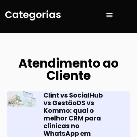
Categorias
Atendimento ao Cliente
Marketing Digital
Atendimento ao
Cliente
Clint vs SocialHub
vs GestãoDS vs
Kommo: qual o
melhor CRM para
clínicas no
WhatsApp em