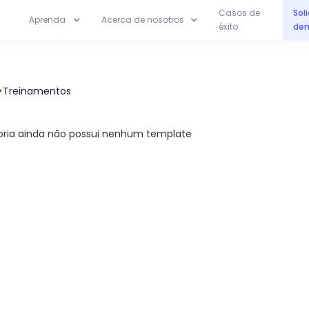
Sol
Casos de
Aprenda
Acerca de nosotros
dem
éxito
>
Treinamentos
amentos
oria ainda não possui nenhum template