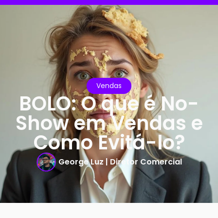
Vendas
BOLO: O que é No-
Show em Vendas e
Como Evitá-lo?
George Luz | Diretor Comercial