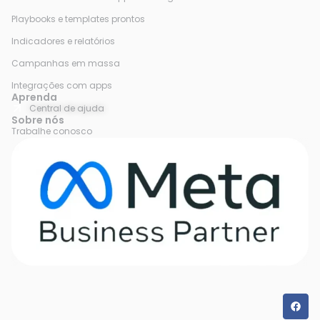
Playbooks e templates prontos
Indicadores e relatórios
Campanhas em massa
Integrações com apps
Aprenda
Central de ajuda
Sobre nós
Trabalhe conosco